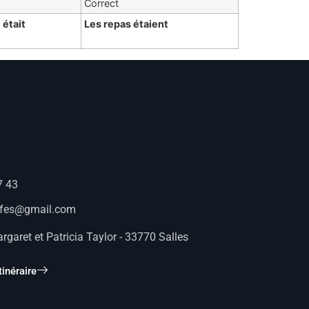
Correct
était
Les repas étaient
7 43
afes@gmail.com
rgaret et Patricia Taylor - 33770 Salles
tinéraire