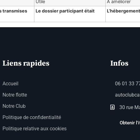
Utile
À améliorer
s transmises
Le dossier participant était
L’hébergement 
Liens rapides
Infos
Accueil
06 01 33 7
Notre flotte
autoclubc
Notre Club
30 rue Ma
Politique de confidentialité
Obtenir l'i
Politique relative aux cookies