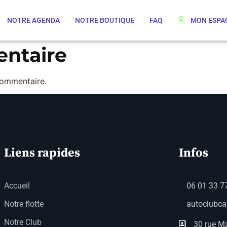
NOTRE AGENDA
NOTRE BOUTIQUE
FAQ
MON ESPA
entaire
commentaire.
Liens rapides
Infos
Accueil
06 01 33 7
Notre flotte
autoclubc
Notre Club
30 rue Ma